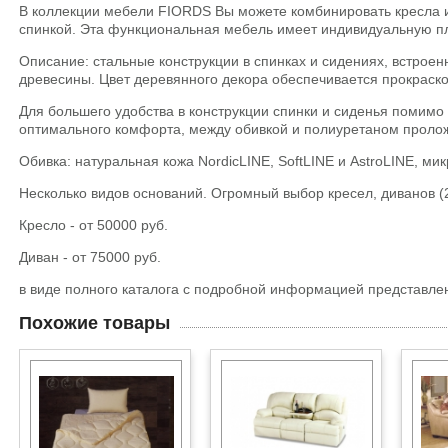
В коллекции мебели FIORDS Вы можете комбинировать кресла и 
спинкой. Эта функциональная мебель имеет индивидуальную пл
Описание: стальные конструкции в спинках и сидениях, встро
древесины. Цвет деревянного декора обеспечивается прокраско
Для большего удобства в конструкции спинки и сиденья помим
оптимального комфорта, между обивкой и полиуретаном проложе
Обивка: натуральная кожа NordicLINE, SoftLINE и AstroLINE, м
Несколько видов оснований. Огромный выбор кресел, диванов (2
Кресло - от 50000 руб.
Диван - от 75000 руб.
в виде полного каталога с подробной информацией представлен
Похожие товары